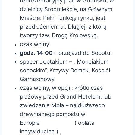
reprezentacyjny plac w Gdańsku, w
dzielnicy Śródmieście, na Głównym
Mieście. Pełni funkcję rynku, jest
przedłużeniem ul. Długiej, z którą
tworzy tzw. Drogę Królewską.
czas wolny
godz. 14:00
– przejazd do Sopotu:
spacer deptakiem – „ Monciakiem
sopockim”, Krzywy Domek, Kościół
Garnizonowy,
czas wolny, w opcji : krótki czas
plażowy przed Grand Hotelem, lub
zwiedzanie Mola – najdłuższego
drewnianego pomostu w
Europie ( opłata
indywidualna ) ,