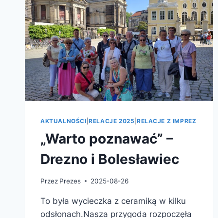
AKTUALNOŚCI
|
RELACJE 2025
|
RELACJE Z IMPREZ
„Warto poznawać” –
Drezno i Bolesławiec
Przez
Prezes
2025-08-26
To była wycieczka z ceramiką w kilku
odsłonach.Nasza przygoda rozpoczęła