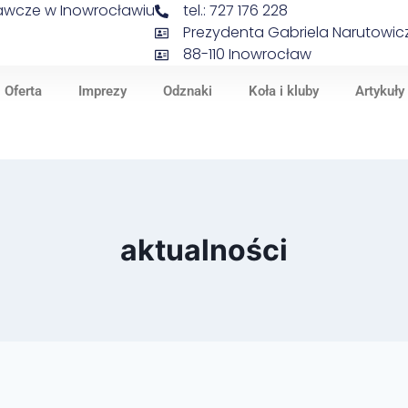
nawcze w Inowrocławiu
tel.: 727 176 228
Prezydenta Gabriela Narutowicz
88-110 Inowrocław
Oferta
Imprezy
Odznaki
Koła i kluby
Artykuły
aktualności