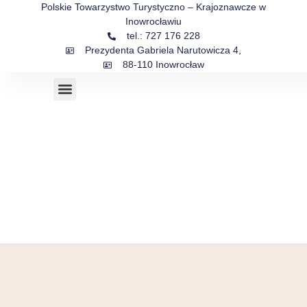
Polskie Towarzystwo Turystyczno – Krajoznawcze w
Inowrocławiu
tel.: 727 176 228
Prezydenta Gabriela Narutowicza 4,
88-110 Inowrocław
Sejmik Prezesów