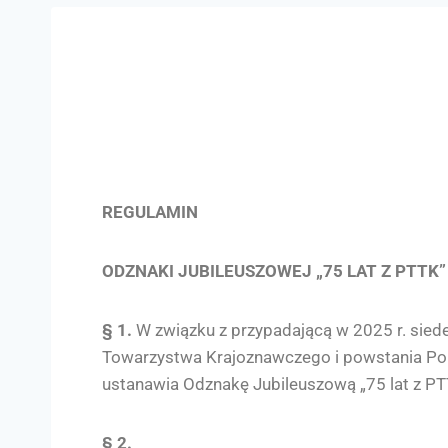
REGULAMIN
ODZNAKI JUBILEUSZOWEJ „75 LAT Z PTTK”
§ 1.
W związku z przypadającą w 2025 r. sied
Towarzystwa Krajoznawczego i powstania P
ustanawia Odznakę Jubileuszową „75 lat z PT
§ 2.