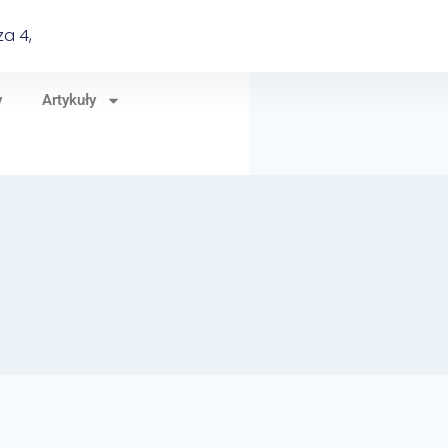
a 4,
y
Artykuły