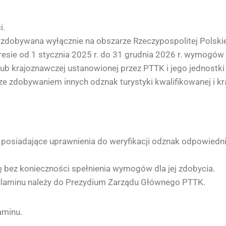
i.
zdobywana wyłącznie na obszarze Rzeczypospolitej Polskie
kresie od 1 stycznia 2025 r. do 31 grudnia 2026 r. wymogó
lub krajoznawczej ustanowionej przez PTTK i jego jednostki
 zdobywaniem innych odznak turystyki kwalifikowanej i k
 posiadające uprawnienia do weryfikacji odznak odpowiednie
ez konieczności spełnienia wymogów dla jej zdobycia.
gulaminu należy do Prezydium Zarządu Głównego PTTK.
aminu.