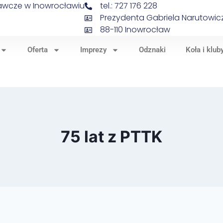
nawcze w Inowrocławiu
tel.: 727 176 228
Prezydenta Gabriela Narutowicz
88-110 Inowrocław
Oferta
Imprezy
Odznaki
Koła i klub
75 lat z PTTK