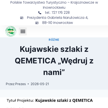
Polskie Towarzystwo Turystyczno – Krajoznawcze w
Inowrocławiu
tel.: 727 176 228
Prezydenta Gabriela Narutowicza 4,
88-110 Inowrocław
Sejmik Prezesów
RÓŻNE
Kujawskie szlaki z
QEMETICA „Wędruj z
nami”
Przez
Prezes
2026-05-21