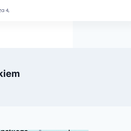
a 4,
ikiem