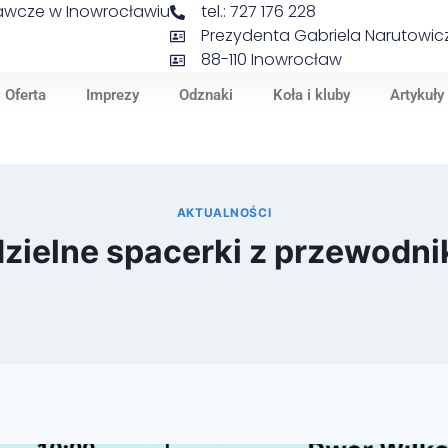
nawcze w Inowrocławiu
tel.: 727 176 228
Prezydenta Gabriela Narutowicz
88-110 Inowrocław
Oferta
Imprezy
Odznaki
Koła i kluby
Artykuły
AKTUALNOŚCI
zielne spacerki z przewodn