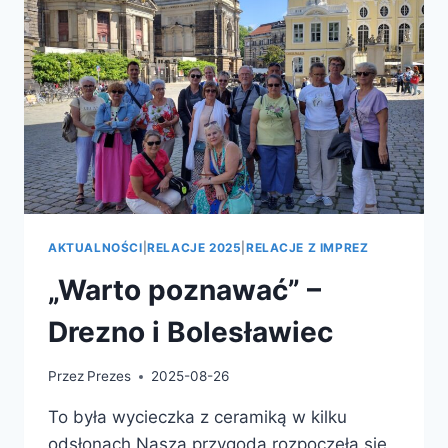
AKTUALNOŚCI
|
RELACJE 2025
|
RELACJE Z IMPREZ
„Warto poznawać” –
Drezno i Bolesławiec
Przez
Prezes
2025-08-26
To była wycieczka z ceramiką w kilku
odsłonach.Nasza przygoda rozpoczęła się