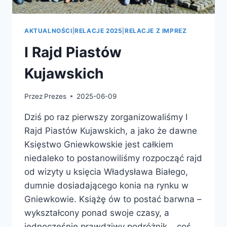
AKTUALNOŚCI
|
RELACJE 2025
|
RELACJE Z IMPREZ
I Rajd Piastów
Kujawskich
Przez
Prezes
2025-06-09
Dziś po raz pierwszy zorganizowaliśmy I
Rajd Piastów Kujawskich, a jako że dawne
Księstwo Gniewkowskie jest całkiem
niedaleko to postanowiliśmy rozpocząć rajd
od wizyty u księcia Władysława Białego,
dumnie dosiadającego konia na rynku w
Gniewkowie. Książę ów to postać barwna –
wykształcony ponad swoje czasy, a
jednocześnie prawdziwy podróżnik… coś