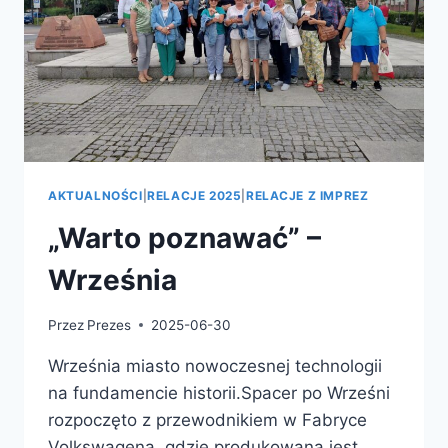
AKTUALNOŚCI
|
RELACJE 2025
|
RELACJE Z IMPREZ
„Warto poznawać” –
Września
Przez
Prezes
2025-06-30
Września miasto nowoczesnej technologii
na fundamencie historii.Spacer po Wrześni
rozpoczęto z przewodnikiem w Fabryce
Volkswagena, gdzie produkowana jest