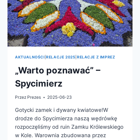
AKTUALNOŚCI
|
RELACJE 2025
|
RELACJE Z IMPREZ
„Warto poznawać” –
Spycimierz
Przez
Prezes
2025-06-23
Gotycki zamek i dywany kwiatowe!W
drodze do Spycimierza naszą wędrówkę
rozpoczęliśmy od ruin Zamku Królewskiego
w Kole. Warownia zbudowana przez