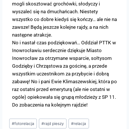
mogli skosztować grochówki, słodyczy i
wyszaleć się na dmuchańcach. Niestety
wszystko co dobre kiedyś się kończy… ale nie na
zawsze! Będą jeszcze kolejne rajdy, a na nich
następne atrakcje.
No i nastał czas podziękowań… Oddział PTTK w
Inowrocławiu serdecznie dziękuje
Miasto
Inowrocław
za otrzymane wsparcie, sołtysom
Godzięby i Chrząstowa za gościnę, a przede
wszystkim uczestnikom za przybycie i dobrą
zabawę! No i pani Ewie Klimaszewskiej, która po
raz ostatni przed emeryturą (ale nie ostatni w
ogóle) opiekowała się grupą młodzieży z SP 11.
Do zobaczenia na kolejnym rajdzie!
#
fotorelacja
#
rajd pieszy
#
relacja