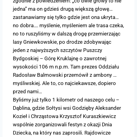
zgodnie z powiedzeniem: „co dwie głowy to nie
jedna” ma on gdzieś drugą większą głowę…
zastanawiamy się tylko gdzie jest ona ukryta…
no dobra…. myślenie, myśleniem ale trasa czeka,
no to ruszyliśmy w dalszą drogę przemierzając
lasy Gniewkowskie, po drodze zdobywając
jeden z najwyższych szczytów Puszczy
Bydgoskiej – Górę Kruklajnę o zawrotnej
wysokości 106 m n.p.m. Tam prezes Oddziału
Radosław Balmowski przemówił z ambony …
myśliwskiej. Ale to, co najciekawsze, dopiero
przed nami…
Byliśmy już tylko 1 kilometr od naszego celu –
Dąblina, gdzie Sołtysi wsi Godzięby Aleksander
Kozieł i Chrząstowa Krzysztof Kuraszkiewicz
wspólnie zorganizowali festyn z okazji Dnia
Dziecka, na który nas zaprosili. Rajdowicze