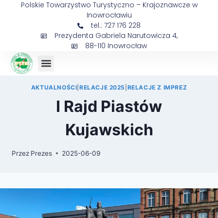
Polskie Towarzystwo Turystyczno – Krajoznawcze w
Inowrocławiu
tel.: 727 176 228
Prezydenta Gabriela Narutowicza 4,
88-110 Inowrocław
Sejmik Prezesów
AKTUALNOŚCI
|
RELACJE 2025
|
RELACJE Z IMPREZ
I Rajd Piastów
Kujawskich
Przez
Prezes
2025-06-09