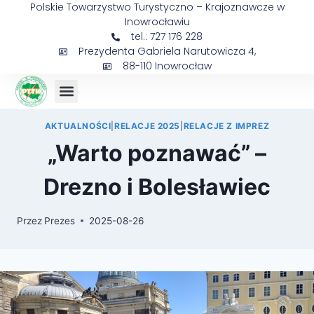
Polskie Towarzystwo Turystyczno – Krajoznawcze w
Inowrocławiu
tel.: 727 176 228
Prezydenta Gabriela Narutowicza 4,
88-110 Inowrocław
Sejmik Prezesów
AKTUALNOŚCI
|
RELACJE 2025
|
RELACJE Z IMPREZ
„Warto poznawać” –
Drezno i Bolesławiec
Przez
Prezes
2025-08-26