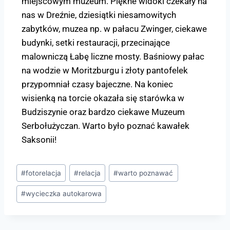
miejscowym muzeum. Piękne widoki czekały na
nas w Dreźnie, dziesiątki niesamowitych
zabytków, muzea np. w pałacu Zwinger, ciekawe
budynki, setki restauracji, przecinające
malowniczą Łabę liczne mosty. Baśniowy pałac
na wodzie w Moritzburgu i złoty pantofelek
przypomniał czasy bajeczne. Na koniec
wisienką na torcie okazała się starówka w
Budziszynie oraz bardzo ciekawe Muzeum
Serbołużyczan. Warto było poznać kawałek
Saksonii!
#
fotorelacja
#
relacja
#
warto poznawać
#
wycieczka autokarowa