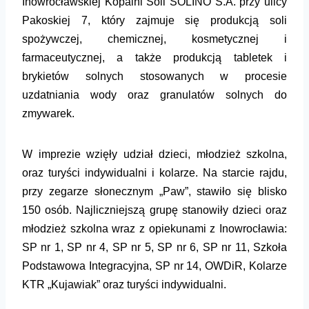
Inowrocławskiej Kopalni Soli SOLINO S.A.
przy ulicy
Pakoskiej 7,
który zajmuje się produkcją soli
spożywczej, chemicznej, kosmetycznej i
farmaceutycznej, a także produkcją tabletek i
brykietów solnych stosowanych w procesie
uzdatniania wody oraz granulatów solnych do
zmywarek
.
W
imprezie wzięły udział
dzieci, młodzież szkolna,
oraz turyści indywidualni i kolarze. Na starcie rajdu,
przy zegarze słonecznym „Paw”,
stawiło się blisko
15
0
osób. Najliczniejszą grupę stanowiły dzieci oraz
młodzież szkolna wraz z opiekunami
z Inowrocławia:
SP nr 1
,
SP nr 4, SP nr
5,
SP nr 6, SP nr 11,
Szkoła
Podstawowa Integracyjna,
SP nr 1
4
, OWDiR, Kolarze
KTR „Kujawiak” oraz turyści indywidualni.