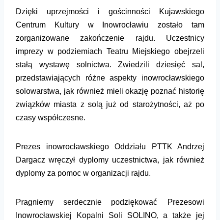
Dzięki uprzejmości i gościnności
Kujawskiego
Centrum
Kultury
w
Inowrocławiu
zostało tam
zorganizowane zakończenie rajdu.
Uczestnicy
imprezy
w
podziemiach Teatru Miejskiego
obejrzeli
stałą wystawę solnictwa
. Zwiedzili
dziesię
ć
sal,
przedstawiających różne aspekty inowrocławskiego
solowarstwa,
jak również
mieli okazję poznać historię
związków miasta z solą już od starożytności, aż po
czasy współczesne
.
Prezes inowrocławskiego Oddziału PTTK
Andrzej
Dargacz
wręczył
dyplomy uczestnictwa, jak również
dyplomy za pomoc w organizacji rajdu.
Pragniemy s
erdeczn
i
e podziękowa
ć
Prezesowi
Inowrocławskiej Kopalni Soli SOLINO, a także jej