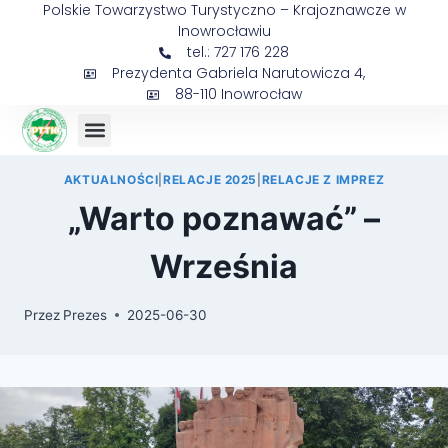
Polskie Towarzystwo Turystyczno – Krajoznawcze w
Inowrocławiu
tel.: 727 176 228
Prezydenta Gabriela Narutowicza 4,
88-110 Inowrocław
Sejmik Prezesów
AKTUALNOŚCI
|
RELACJE 2025
|
RELACJE Z IMPREZ
„Warto poznawać” –
Września
Przez
Prezes
2025-06-30