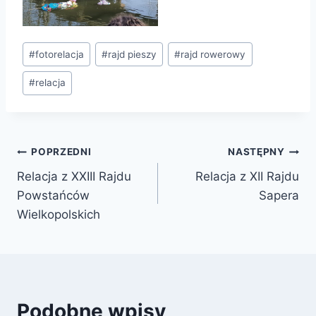
#
fotorelacja
#
rajd pieszy
#
rajd rowerowy
#
relacja
POPRZEDNI
NASTĘPNY
Relacja z XXIII Rajdu
Relacja z XII Rajdu
Powstańców
Sapera
Wielkopolskich
Podobne wpisy