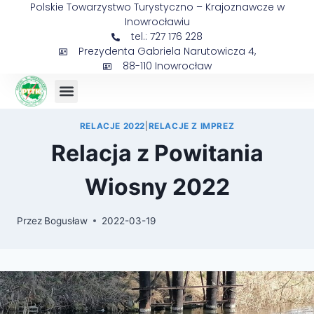
Polskie Towarzystwo Turystyczno – Krajoznawcze w
Inowrocławiu
tel.: 727 176 228
Prezydenta Gabriela Narutowicza 4,
88-110 Inowrocław
Sejmik Prezesów
RELACJE 2022
|
RELACJE Z IMPREZ
Relacja z Powitania
Wiosny 2022
Przez
Bogusław
2022-03-19