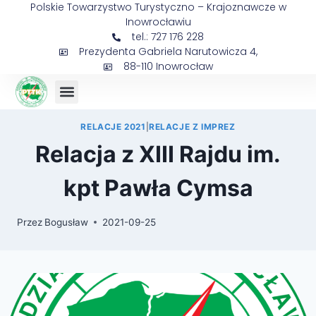
Polskie Towarzystwo Turystyczno – Krajoznawcze w
Inowrocławiu
tel.: 727 176 228
Prezydenta Gabriela Narutowicza 4,
88-110 Inowrocław
Sejmik Prezesów
RELACJE 2021
|
RELACJE Z IMPREZ
Relacja z XIII Rajdu im.
kpt Pawła Cymsa
Przez
Bogusław
2021-09-25