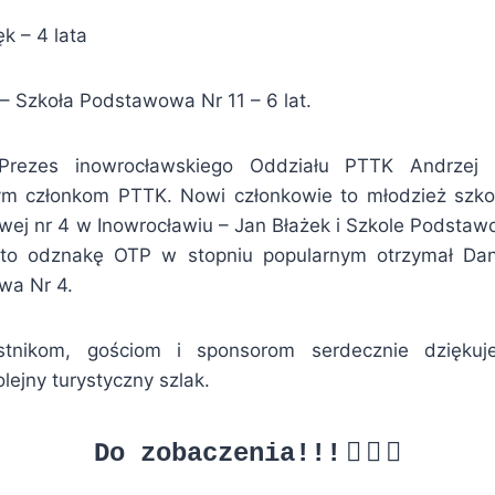
k – 4 lata
 – Szkoła Podstawowa Nr 11 – 6 lat.
Prezes inowrocławskiego Oddziału PTTK Andrzej 
ym członkom PTTK. Nowi członkowie to młodzież szko
ej nr 4 w Inowrocławiu – Jan Błażek i Szkole Podstaw
to odznakę OTP w stopniu popularnym otrzymał Dani
wa Nr 4.
stnikom, gościom i sponsorom serdecznie dziękuj
ejny turystyczny szlak.



Do zobaczenia!!!