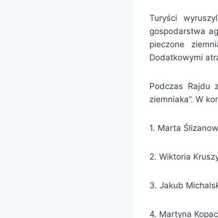
Turyści wyruszy
gospodarstwa agr
pieczone ziemni
Dodatkowymi atra
Podczas Rajdu z
ziemniaka”. W kon
1. Marta Ślizano
2. Wiktoria Krus
3. Jakub Michals
4. Martyna Kopa