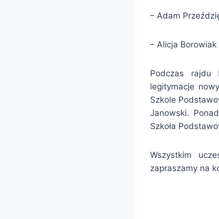
– Adam Przeździę
– Alicja Borowiak
Podczas rajdu 
legitymacje now
Szkole Podstawow
Janowski. Ponad
Szkoła Podstawo
Wszystkim ucze
zapraszamy na kol