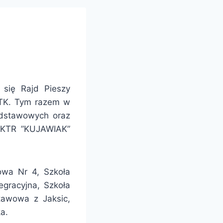
 się Rajd Pieszy
TTK. Tym razem w
odstawowych oraz
w KTR ”KUJAWIAK”
owa Nr 4, Szkoła
gracyjna, Szkoła
awowa z Jaksic,
a.