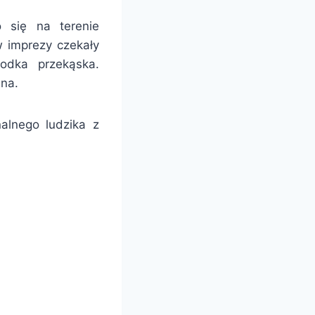
o się na terenie
w imprezy czekały
łodka przekąska.
ina.
alnego ludzika z