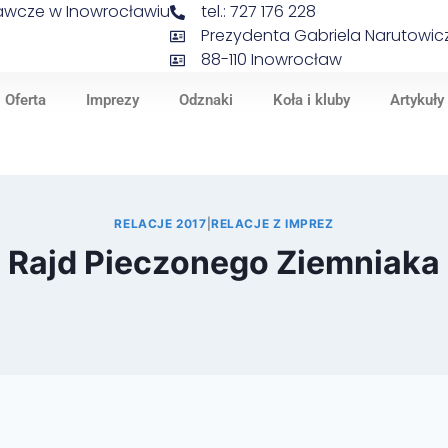
nawcze w Inowrocławiu
tel.: 727 176 228
Prezydenta Gabriela Narutowicz
88-110 Inowrocław
Oferta
Imprezy
Odznaki
Koła i kluby
Artykuły
RELACJE 2017
|
RELACJE Z IMPREZ
Rajd Pieczonego Ziemniaka