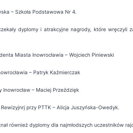
owska – Szkoła Podstawowa Nr 4.
ekały dyplomy i atrakcyjne nagrody, które wręczyli z
denta Miasta Inowrocławia – Wojciech Piniewski
nowrocławia – Patryk Kaźmierczak
y Inowrocław – Maciej Przeździęk
i Rewizyjnrj przy PTTK – Alicja Juszyńska-Owedyk.
nał również dyplomy dla najmłodszych uczestników rajdu