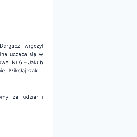
Dargacz wręczył
lna ucząca się w
owej Nr 6 – Jakub
el Mikołajczak –
emy za udział i