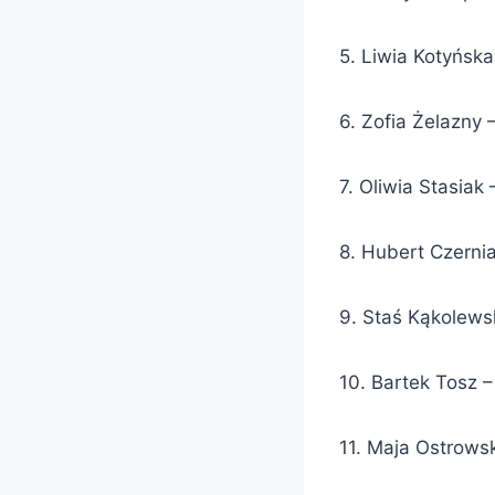
5. Liwia Kotyńsk
6. Zofia Żelazny
7. Oliwia Stasia
8. Hubert Czerni
9. Staś Kąkolews
10. Bartek Tosz 
11. Maja Ostrows