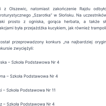
li z Olszewic, natomiast zakończenie Rajdu odbył
oturystycznego „Szarotka” w Słońsku. Na uczestnikó
aki prosto z ogniska, gorąca herbata, a także s
kcjami była przejażdżka kucykiem, jak również trampol
ostał przeprowadzony konkurs „na najbardziej orygin
kursie zwyciężyli:
wska – Szkoła Podstawowa Nr 4
zyna – Szkoła Podstawowa Nr 4
ki – Szkoła Podstawowa Nr 11
cz – Szkoła Podstawowa Nr 4