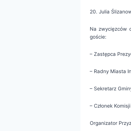
20. Julia Ślizan
Na zwycięzców cz
goście:
– Zastępca Prezy
– Radny Miasta I
– Sekretarz Gmin
– Członek Komisj
Organizator Przyz