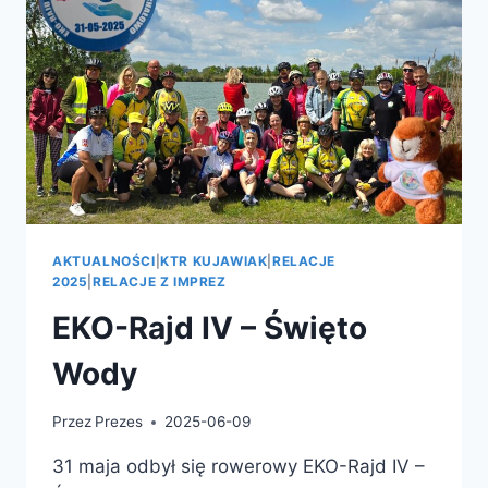
AKTUALNOŚCI
|
KTR KUJAWIAK
|
RELACJE
2025
|
RELACJE Z IMPREZ
EKO-Rajd IV – Święto
Wody
Przez
Prezes
2025-06-09
31 maja odbył się rowerowy EKO-Rajd IV –