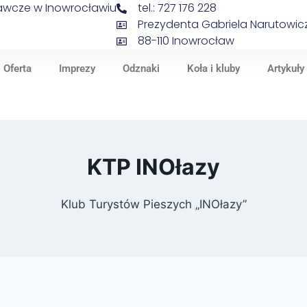
nawcze w Inowrocławiu
tel.: 727 176 228
Prezydenta Gabriela Narutowicz
88-110 Inowrocław
Oferta
Imprezy
Odznaki
Koła i kluby
Artykuły
KTP INOłazy
Klub Turystów Pieszych „INOłazy”