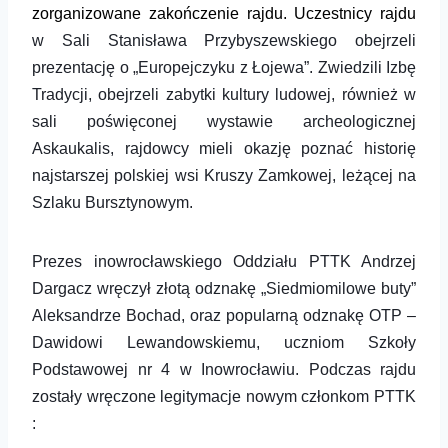
zorganizowane zakończenie rajdu.
Uczestnicy rajdu
w Sali Stanisława Przybyszewskiego obejrzeli
prezentację o „Europejczyku z Łojewa”. Zwiedzili Izbę
Tradycji,
obejrzeli
zabytki kultury ludowej,
również w
sali poświęconej wystawie archeologicznej
Askaukalis,
rajdowcy mieli okazję poznać historię
najstarszej polskiej wsi Kruszy Zamkowej,
leżącej na
Szlaku Bursztynowym.
Prezes inowrocławskiego Oddziału PTTK
Andrzej
Dargacz
wręczył
złotą odznakę „Siedmiomilowe buty”
Aleksandrze Bochad, oraz popularną odznakę OTP –
Dawidowi Lewandowskiemu, uczniom Szkoły
Podstawowej nr 4 w Inowrocławiu.
P
odczas rajdu
zostały wręczone legitymacje nowym członkom PTTK
: