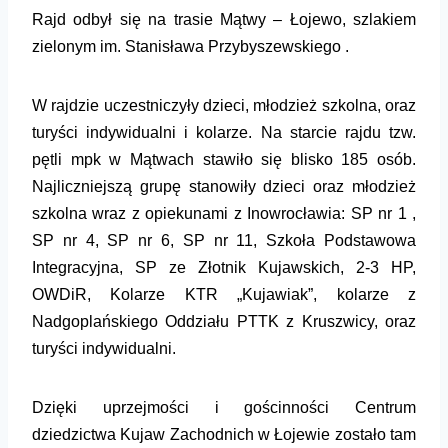
Rajd odbył się na trasie Mątwy – Łojewo, szlakiem
zielonym im. Stanisława Przybyszewskiego .
W rajdzie uczestniczyły dzieci, młodzież szkolna, oraz
turyści indywidualni i kolarze. Na starcie rajdu tzw.
pętli mpk w Mątwach stawiło się blisko 185 osób.
Najliczniejszą grupę stanowiły dzieci oraz młodzież
szkolna wraz z opiekunami
z Inowrocławia:
SP nr 1 ,
SP nr 4, SP nr 6, SP nr 11,
Szkoła Podstawowa
Integracyjna,
SP ze Złotnik Kujawskich,
2-3 HP,
OWDiR, Kolarze KTR „Kujawiak”, kolarze z
Nadgoplańskiego Oddziału PTTK z
Kruszwicy, oraz
turyści indywidualni.
Dzięki uprzejmości i gościnności
Centrum
dziedzictwa Kujaw Zachodnich w Łojewie
zostało tam