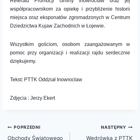
Referatu Promocji Gminy Inowrocław
oraz jej
współpracownikom
za opiekę i przybliżenie historii
miejsca oraz eksponatów zgromadzonych w Ce
ntr
um
Dziedzictwa Kujaw Zachodnich w
Ł
ojewie.
Wszystkim gościom, osobom zaangażowanym w
pomoc przy organizacji i realizacji rajdu serdecznie
dzi
ę
kujemy.
Tekst:
P
TTK Oddział Inowrocław
Zdjęcia : Jerzy Ekert
POPRZEDNI
NASTĘPNY
Obchody Światowego
Wędrówka z PTTK