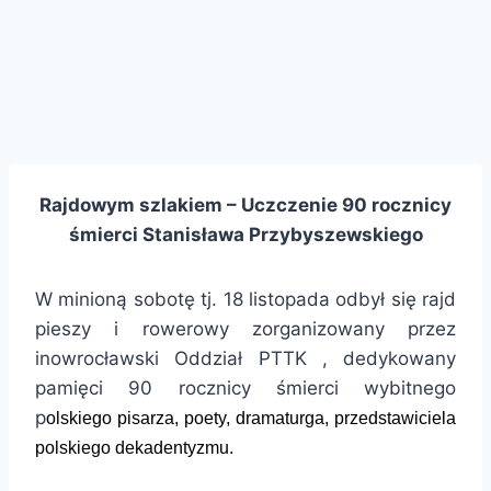
Rajdowym szlakiem – Uczczenie 90 rocznicy
śmierci Stanisława Przybyszewskiego
W minioną sobotę tj. 18 listopada odbył się rajd
pieszy i rowerowy zorganizowany przez
inowrocławski Oddział PTTK , dedykowany
pamięci 90 rocznicy śmierci wybitnego
p
olski
ego
pisarz
a
, poet
y
, dramaturg
a
, prze
d
stawiciel
a
polskiego dekadentyzmu.