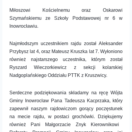
Miłoszowi Kościelnemu oraz Oskarowi
Szymańskiemu ze Szkoły Podstawowej nr 6 w
Inowrocławiu.
Najmłodszym uczestnikiem rajdu został Aleksander
Przybysz lat 4, oraz Mateusz Kruszka lat 7. Wyłoniono
również najstarszego uczestnika, którym został
Ryszard Wieczorkiewicz z sekcji kolarskiej
Nadgoplańskiego Oddziału PTTK z Kruszwicy.
S
erdeczne podziękowania składamy na r
ę
cę Wójta
Gminy Inowrocław Pana Tadeusza Kacprzaka, który
zapewnił naszym rajdowiczom gorący poczęstunek
na mecie rajdu, w postaci grochówki. Dziękujemy
również Pani Mał
g
orzacie Znyk Kierownikowi