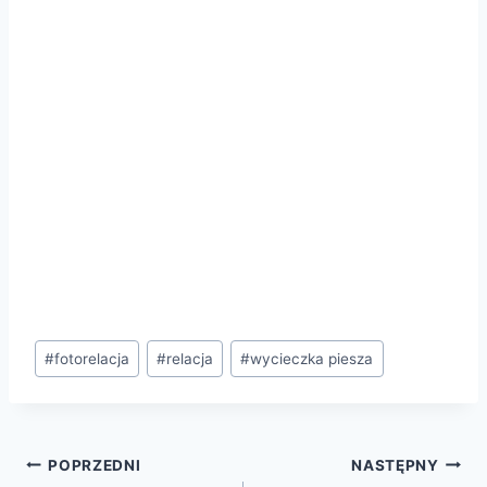
#
fotorelacja
#
relacja
#
wycieczka piesza
POPRZEDNI
NASTĘPNY