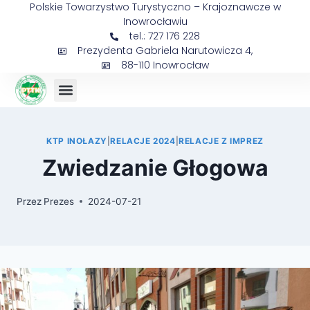
Polskie Towarzystwo Turystyczno – Krajoznawcze w
Inowrocławiu
tel.: 727 176 228
Prezydenta Gabriela Narutowicza 4,
88-110 Inowrocław
Sejmik Prezesów
KTP INOŁAZY
|
RELACJE 2024
|
RELACJE Z IMPREZ
Zwiedzanie Głogowa
Przez
Prezes
2024-07-21